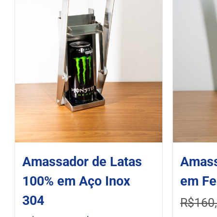
Amassador de Latas
Amass
100% em Aço Inox
em Fe
304
R$
160