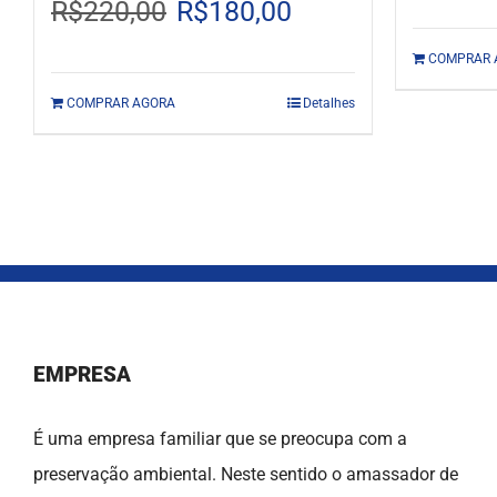
Original
Current
R$
220,00
R$
180,00
price
price
COMPRAR 
was:
is:
COMPRAR AGORA
Detalhes
R$220,00.
R$180,00.
EMPRESA
É uma empresa familiar que se preocupa com a
preservação ambiental. Neste sentido o amassador de