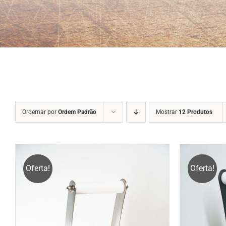
Ordernar por
Ordem Padrão
Mostrar
12 Produtos
Oferta!
Oferta!