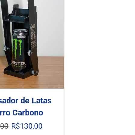
ador de Latas
rro Carbono
Original
Current
,00
R$
130,00
price
price