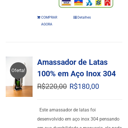
COMPRAR
Detalhes
AGORA
Amassador de Latas
Oferta!
100% em Aço Inox 304
Original
Current
R$
220,00
R$
180,00
price
price
was:
is:
Este amassador de latas foi
R$220,00.
R$180,00.
desenvolvido em aço inox 304 pensando