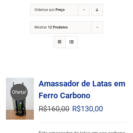
Ordernar por
Preço
Mostrar
12 Produtos
Amassador de Latas em
Oferta!
Ferro Carbono
Original
Current
R$
160,00
R$
130,00
price
price
was:
is: