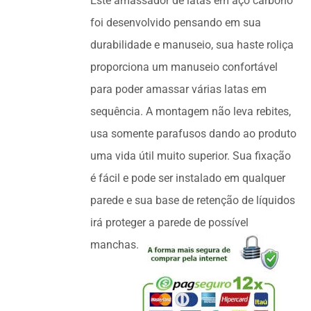
Este amassador de latas em aço carbono
R$160,00.
R$130,00.
foi desenvolvido pensando em sua
durabilidade e manuseio, sua haste roliça
proporciona um manuseio confortável
para poder amassar várias latas em
sequência. A montagem não leva rebites,
usa somente parafusos dando ao produto
uma vida útil muito superior. Sua fixação
é fácil e pode ser instalado em qualquer
parede e sua base de retenção de líquidos
irá proteger a parede de possível
manchas.